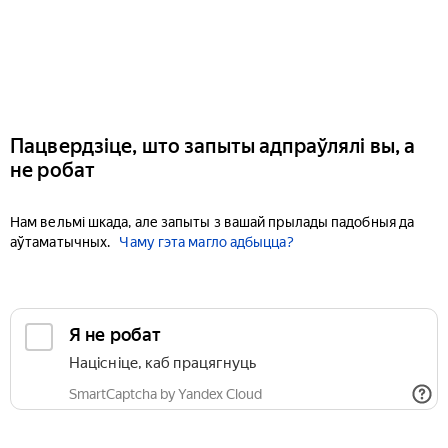
Пацвердзіце, што запыты адпраўлялі вы, а
не робат
Нам вельмі шкада, але запыты з вашай прылады падобныя да
аўтаматычных.
Чаму гэта магло адбыцца?
Я не робат
Націсніце, каб працягнуць
SmartCaptcha by Yandex Cloud