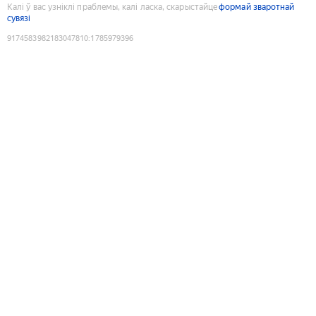
Калі ў вас узніклі праблемы, калі ласка, скарыстайце
формай зваротнай
сувязі
9174583982183047810
:
1785979396