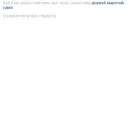
Калі ў вас узніклі праблемы, калі ласка, скарыстайце
формай зваротнай
сувязі
9192888301991561625
:
1786252152