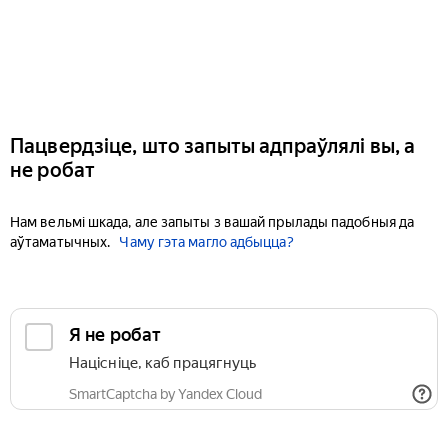
Пацвердзіце, што запыты адпраўлялі вы, а
не робат
Нам вельмі шкада, але запыты з вашай прылады падобныя да
аўтаматычных.
Чаму гэта магло адбыцца?
Я не робат
Націсніце, каб працягнуць
SmartCaptcha by Yandex Cloud