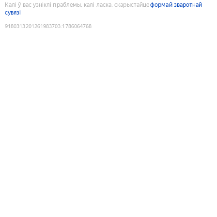
Калі ў вас узніклі праблемы, калі ласка, скарыстайце
формай зваротнай
сувязі
9180313201261983703
:
1786064768