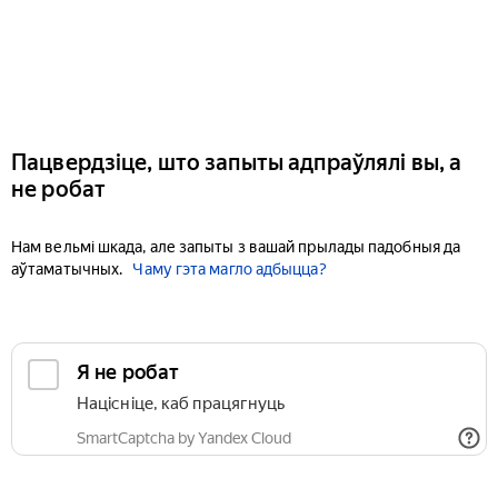
Пацвердзіце, што запыты адпраўлялі вы, а
не робат
Нам вельмі шкада, але запыты з вашай прылады падобныя да
аўтаматычных.
Чаму гэта магло адбыцца?
Я не робат
Націсніце, каб працягнуць
SmartCaptcha by Yandex Cloud