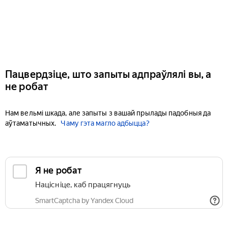
Пацвердзіце, што запыты адпраўлялі вы, а
не робат
Нам вельмі шкада, але запыты з вашай прылады падобныя да
аўтаматычных.
Чаму гэта магло адбыцца?
Я не робат
Націсніце, каб працягнуць
SmartCaptcha by Yandex Cloud