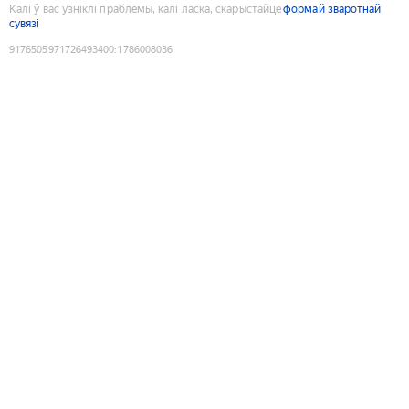
Калі ў вас узніклі праблемы, калі ласка, скарыстайце
формай зваротнай
сувязі
9176505971726493400
:
1786008036