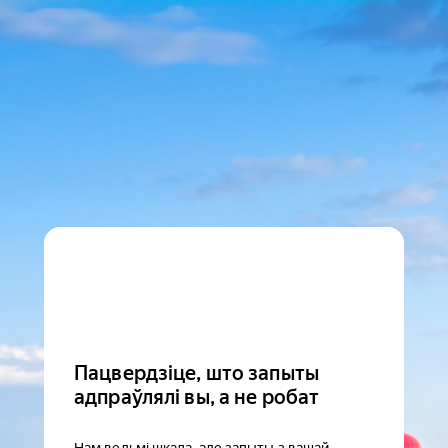
Пацвердзіце, што запыты
адпраўлялі вы, а не робат