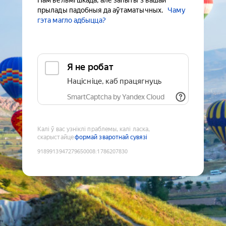
Нам вельмі шкада, але запыты з вашай
прылады падобныя да аўтаматычных.
Чаму
гэта магло адбыцца?
Я не робат
Націсніце, каб працягнуць
SmartCaptcha by Yandex Cloud
Калі ў вас узніклі праблемы, калі ласка,
скарыстайце
формай зваротнай сувязі
9189913947279650008
:
1786207830