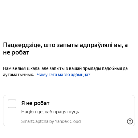
Пацвердзіце, што запыты адпраўлялі вы, а
не робат
Нам вельмі шкада, але запыты з вашай прылады падобныя да
аўтаматычных.
Чаму гэта магло адбыцца?
Я не робат
Націсніце, каб працягнуць
SmartCaptcha by Yandex Cloud