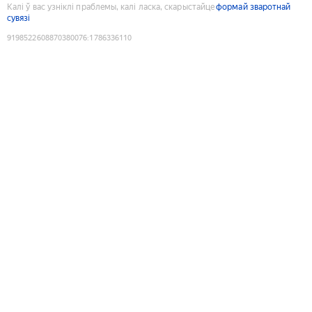
Калі ў вас узніклі праблемы, калі ласка, скарыстайце
формай зваротнай
сувязі
9198522608870380076
:
1786336110