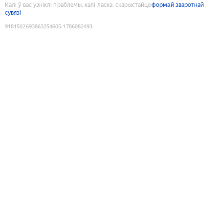
Калі ў вас узніклі праблемы, калі ласка, скарыстайце
формай зваротнай
сувязі
9181502693863254605
:
1786082493