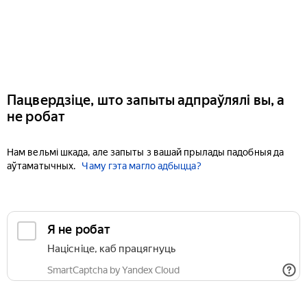
Пацвердзіце, што запыты адпраўлялі вы, а
не робат
Нам вельмі шкада, але запыты з вашай прылады падобныя да
аўтаматычных.
Чаму гэта магло адбыцца?
Я не робат
Націсніце, каб працягнуць
SmartCaptcha by Yandex Cloud