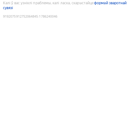
Калі ў вас узніклі праблемы, калі ласка, скарыстайце
формай зваротнай
сувязі
9192075912752064845
:
1786240046