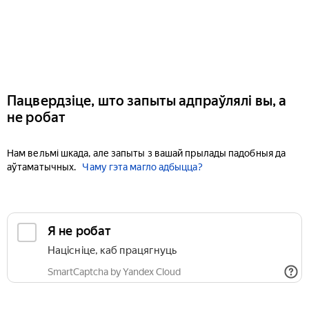
Пацвердзіце, што запыты адпраўлялі вы, а
не робат
Нам вельмі шкада, але запыты з вашай прылады падобныя да
аўтаматычных.
Чаму гэта магло адбыцца?
Я не робат
Націсніце, каб працягнуць
SmartCaptcha by Yandex Cloud