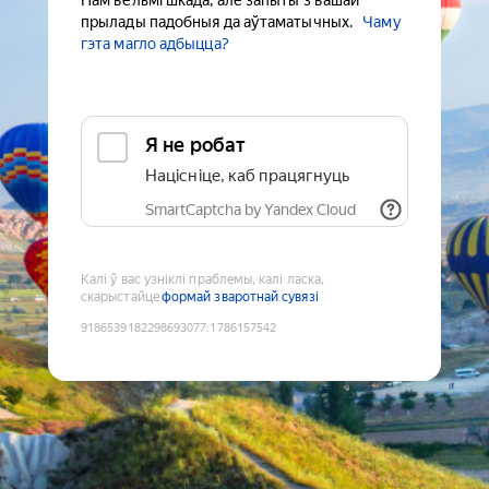
Нам вельмі шкада, але запыты з вашай
прылады падобныя да аўтаматычных.
Чаму
гэта магло адбыцца?
Я не робат
Націсніце, каб працягнуць
SmartCaptcha by Yandex Cloud
Калі ў вас узніклі праблемы, калі ласка,
скарыстайце
формай зваротнай сувязі
9186539182298693077
:
1786157542