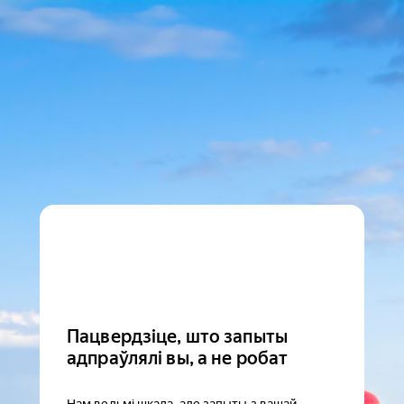
Пацвердзіце, што запыты
адпраўлялі вы, а не робат