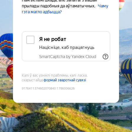
Нам вельмі шкада, але запыты з вашай
прылады падобныя да аўтаматычных.
Чаму
гэта магло адбыцца?
Я не робат
Націсніце, каб працягнуць
SmartCaptcha by Yandex Cloud
Калі ў вас узніклі праблемы, калі ласка,
скарыстайце
формай зваротнай сувязі
9176411374602070840
:
1786006626