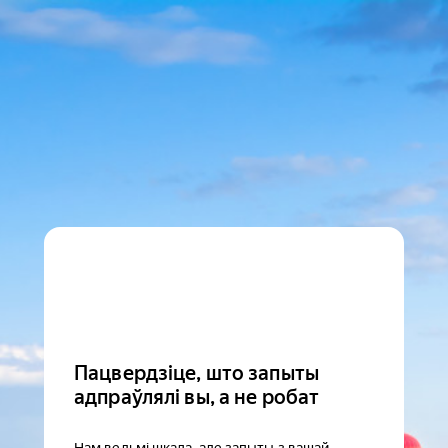
Пацвердзіце, што запыты
адпраўлялі вы, а не робат