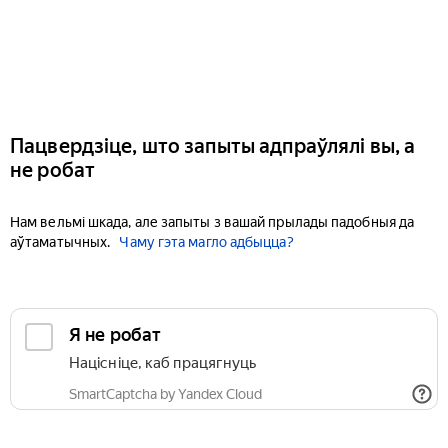
Пацвердзіце, што запыты адпраўлялі вы, а
не робат
Нам вельмі шкада, але запыты з вашай прылады падобныя да
аўтаматычных.
Чаму гэта магло адбыцца?
Я не робат
Націсніце, каб працягнуць
SmartCaptcha by Yandex Cloud