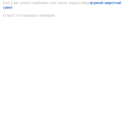
Калі ў вас узніклі праблемы, калі ласка, скарыстайце
формай зваротнай
сувязі
9175677741710646834
:
1785995694