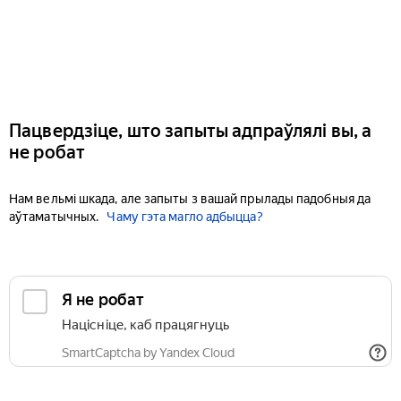
Пацвердзіце, што запыты адпраўлялі вы, а
не робат
Нам вельмі шкада, але запыты з вашай прылады падобныя да
аўтаматычных.
Чаму гэта магло адбыцца?
Я не робат
Націсніце, каб працягнуць
SmartCaptcha by Yandex Cloud