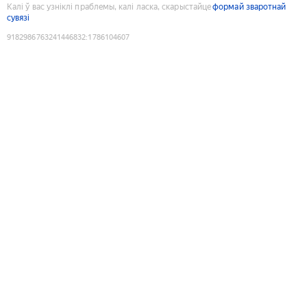
Калі ў вас узніклі праблемы, калі ласка, скарыстайце
формай зваротнай
сувязі
9182986763241446832
:
1786104607