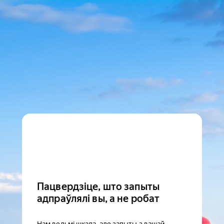
Пацвердзіце, што запыты
адпраўлялі вы, а не робат