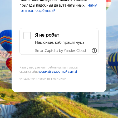
Нам вельмі шкада, але запыты з вашай
прылады падобныя да аўтаматычных.
Чаму
гэта магло адбыцца?
Я не робат
Націсніце, каб працягнуць
SmartCaptcha by Yandex Cloud
Калі ў вас узніклі праблемы, калі ласка,
скарыстайце
формай зваротнай сувязі
9184207691378868118
:
1786122801