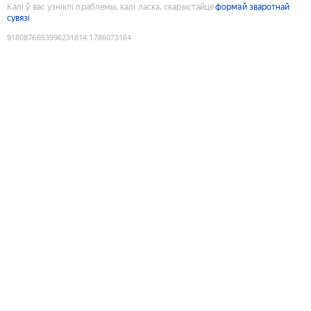
Калі ў вас узніклі праблемы, калі ласка, скарыстайце
формай зваротнай
сувязі
9180876653996231814
:
1786073164