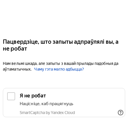
Пацвердзіце, што запыты адпраўлялі вы, а
не робат
Нам вельмі шкада, але запыты з вашай прылады падобныя да
аўтаматычных.
Чаму гэта магло адбыцца?
Я не робат
Націсніце, каб працягнуць
SmartCaptcha by Yandex Cloud