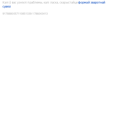
Калі ў вас узніклі праблемы, калі ласка, скарыстайце
формай зваротнай
сувязі
9178880057110851339
:
1786043413