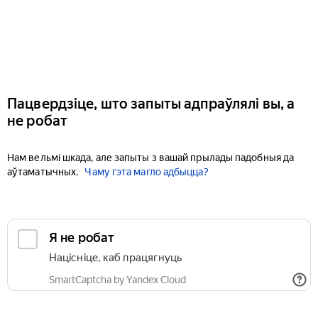
Пацвердзіце, што запыты адпраўлялі вы, а
не робат
Нам вельмі шкада, але запыты з вашай прылады падобныя да
аўтаматычных.
Чаму гэта магло адбыцца?
Я не робат
Націсніце, каб працягнуць
SmartCaptcha by Yandex Cloud