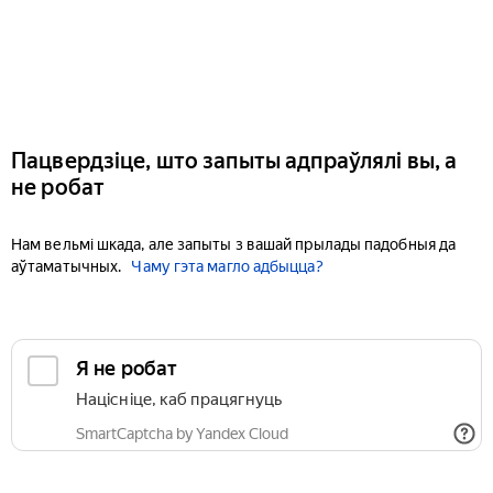
Пацвердзіце, што запыты адпраўлялі вы, а
не робат
Нам вельмі шкада, але запыты з вашай прылады падобныя да
аўтаматычных.
Чаму гэта магло адбыцца?
Я не робат
Націсніце, каб працягнуць
SmartCaptcha by Yandex Cloud