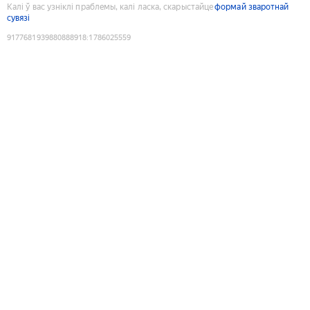
Калі ў вас узніклі праблемы, калі ласка, скарыстайце
формай зваротнай
сувязі
9177681939880888918
:
1786025559