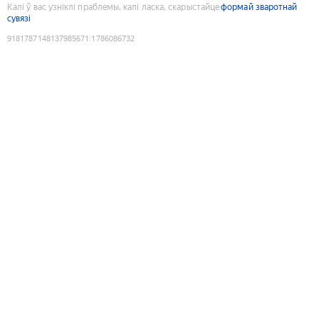
Калі ў вас узніклі праблемы, калі ласка, скарыстайце
формай зваротнай
сувязі
9181787148137985671
:
1786086732