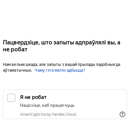
Пацвердзіце, што запыты адпраўлялі вы, а
не робат
Нам вельмі шкада, але запыты з вашай прылады падобныя да
аўтаматычных.
Чаму гэта магло адбыцца?
Я не робат
Націсніце, каб працягнуць
SmartCaptcha by Yandex Cloud