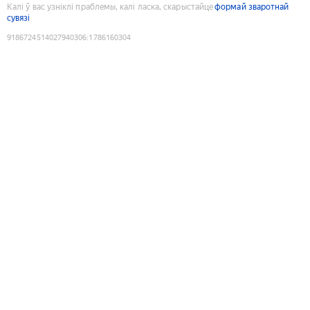
Калі ў вас узніклі праблемы, калі ласка, скарыстайце
формай зваротнай
сувязі
9186724514027940306
:
1786160304