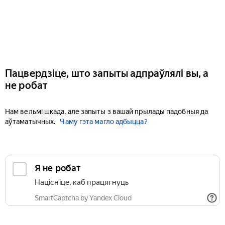
Пацвердзіце, што запыты адпраўлялі вы, а
не робат
Нам вельмі шкада, але запыты з вашай прылады падобныя да
аўтаматычных.
Чаму гэта магло адбыцца?
Я не робат
Націсніце, каб працягнуць
SmartCaptcha by Yandex Cloud