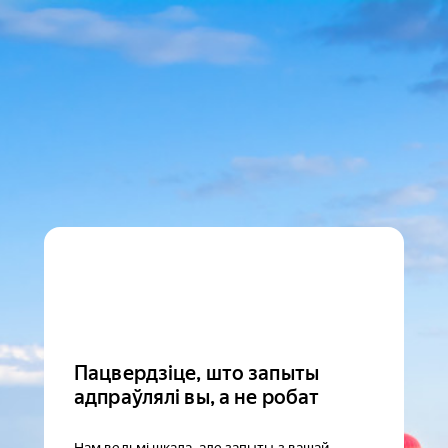
Пацвердзіце, што запыты
адпраўлялі вы, а не робат