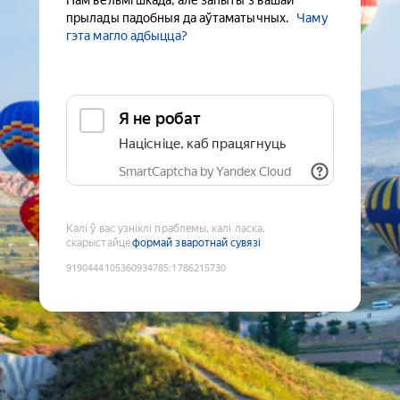
Нам вельмі шкада, але запыты з вашай
прылады падобныя да аўтаматычных.
Чаму
гэта магло адбыцца?
Я не робат
Націсніце, каб працягнуць
SmartCaptcha by Yandex Cloud
Калі ў вас узніклі праблемы, калі ласка,
скарыстайце
формай зваротнай сувязі
9190444105360934785
:
1786215730