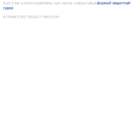
Калі ў вас узніклі праблемы, калі ласка, скарыстайце
формай зваротнай
сувязі
9176886373557392425
:
1786013704