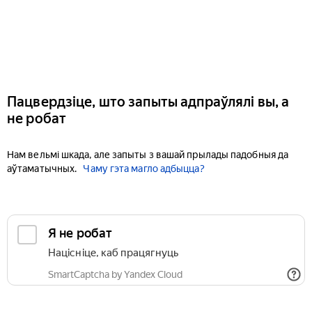
Пацвердзіце, што запыты адпраўлялі вы, а
не робат
Нам вельмі шкада, але запыты з вашай прылады падобныя да
аўтаматычных.
Чаму гэта магло адбыцца?
Я не робат
Націсніце, каб працягнуць
SmartCaptcha by Yandex Cloud