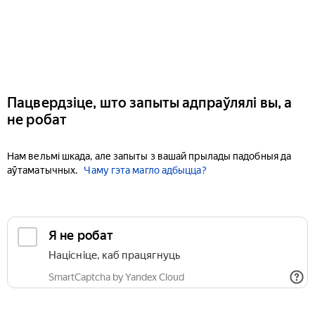
Пацвердзіце, што запыты адпраўлялі вы, а
не робат
Нам вельмі шкада, але запыты з вашай прылады падобныя да
аўтаматычных.
Чаму гэта магло адбыцца?
Я не робат
Націсніце, каб працягнуць
SmartCaptcha by Yandex Cloud