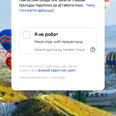
Нам вельмі шкада, але запыты з вашай
прылады падобныя да аўтаматычных.
Чаму
гэта магло адбыцца?
Я не робат
Націсніце, каб працягнуць
SmartCaptcha by Yandex Cloud
Калі ў вас узніклі праблемы, калі ласка,
скарыстайце
формай зваротнай сувязі
9186609284149726221
:
1786158587