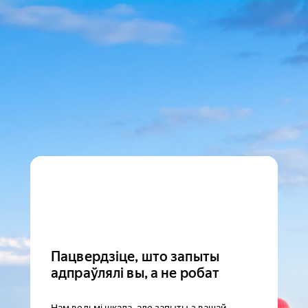
Пацвердзіце, што запыты
адпраўлялі вы, а не робат