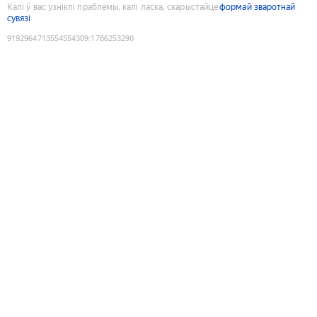
Калі ў вас узніклі праблемы, калі ласка, скарыстайце
формай зваротнай
сувязі
9192964713554554309
:
1786253290