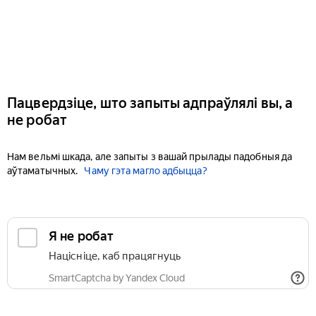
Пацвердзіце, што запыты адпраўлялі вы, а
не робат
Нам вельмі шкада, але запыты з вашай прылады падобныя да
аўтаматычных.
Чаму гэта магло адбыцца?
Я не робат
Націсніце, каб працягнуць
SmartCaptcha by Yandex Cloud