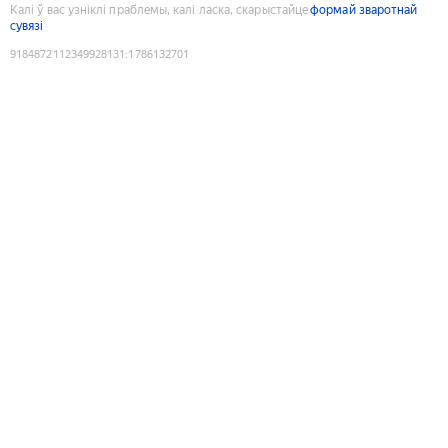
Калі ў вас узніклі праблемы, калі ласка, скарыстайце
формай зваротнай
сувязі
9184872112349928131
:
1786132701