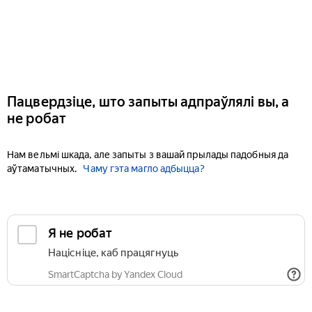
Пацвердзіце, што запыты адпраўлялі вы, а
не робат
Нам вельмі шкада, але запыты з вашай прылады падобныя да
аўтаматычных.
Чаму гэта магло адбыцца?
Я не робат
Націсніце, каб працягнуць
SmartCaptcha by Yandex Cloud