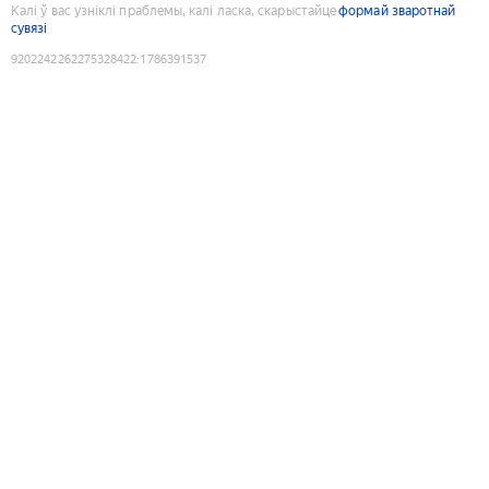
Калі ў вас узніклі праблемы, калі ласка, скарыстайце
формай зваротнай
сувязі
9202242262275328422
:
1786391537