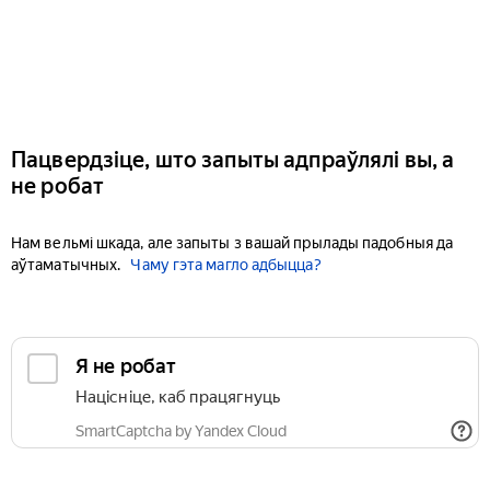
Пацвердзіце, што запыты адпраўлялі вы, а
не робат
Нам вельмі шкада, але запыты з вашай прылады падобныя да
аўтаматычных.
Чаму гэта магло адбыцца?
Я не робат
Націсніце, каб працягнуць
SmartCaptcha by Yandex Cloud