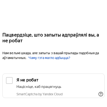
Пацвердзіце, што запыты адпраўлялі вы, а
не робат
Нам вельмі шкада, але запыты з вашай прылады падобныя да
аўтаматычных.
Чаму гэта магло адбыцца?
Я не робат
Націсніце, каб працягнуць
SmartCaptcha by Yandex Cloud