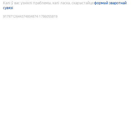
Калі ў вас узніклі праблемы, калі ласка, скарыстайце
формай зваротнай
сувязі
9179712644374804874
:
1786055819