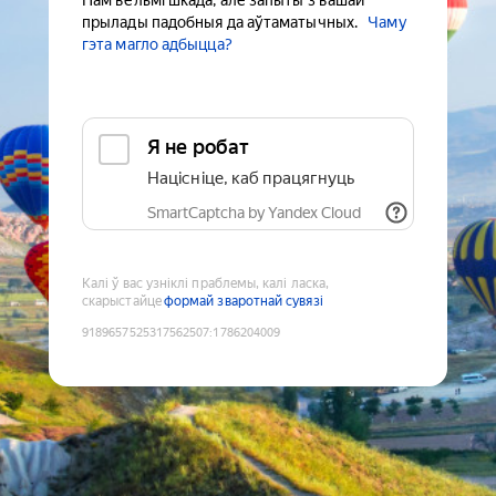
Нам вельмі шкада, але запыты з вашай
прылады падобныя да аўтаматычных.
Чаму
гэта магло адбыцца?
Я не робат
Націсніце, каб працягнуць
SmartCaptcha by Yandex Cloud
Калі ў вас узніклі праблемы, калі ласка,
скарыстайце
формай зваротнай сувязі
9189657525317562507
:
1786204009