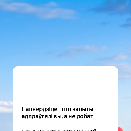
Пацвердзіце, што запыты
адпраўлялі вы, а не робат