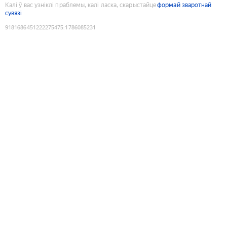
Калі ў вас узніклі праблемы, калі ласка, скарыстайце
формай зваротнай
сувязі
9181686451222275475
:
1786085231