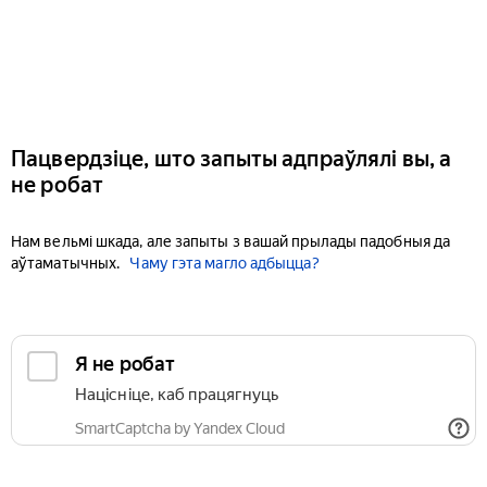
Пацвердзіце, што запыты адпраўлялі вы, а
не робат
Нам вельмі шкада, але запыты з вашай прылады падобныя да
аўтаматычных.
Чаму гэта магло адбыцца?
Я не робат
Націсніце, каб працягнуць
SmartCaptcha by Yandex Cloud