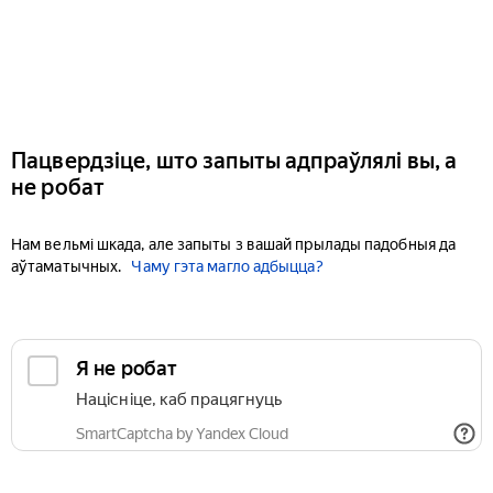
Пацвердзіце, што запыты адпраўлялі вы, а
не робат
Нам вельмі шкада, але запыты з вашай прылады падобныя да
аўтаматычных.
Чаму гэта магло адбыцца?
Я не робат
Націсніце, каб працягнуць
SmartCaptcha by Yandex Cloud