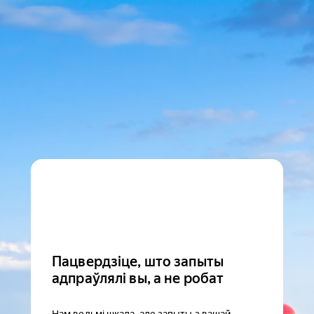
Пацвердзіце, што запыты
адпраўлялі вы, а не робат