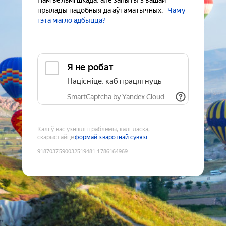
Нам вельмі шкада, але запыты з вашай
прылады падобныя да аўтаматычных.
Чаму
гэта магло адбыцца?
Я не робат
Націсніце, каб працягнуць
SmartCaptcha by Yandex Cloud
Калі ў вас узніклі праблемы, калі ласка,
скарыстайце
формай зваротнай сувязі
9187037590032519481
:
1786164969