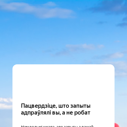
Пацвердзіце, што запыты
адпраўлялі вы, а не робат