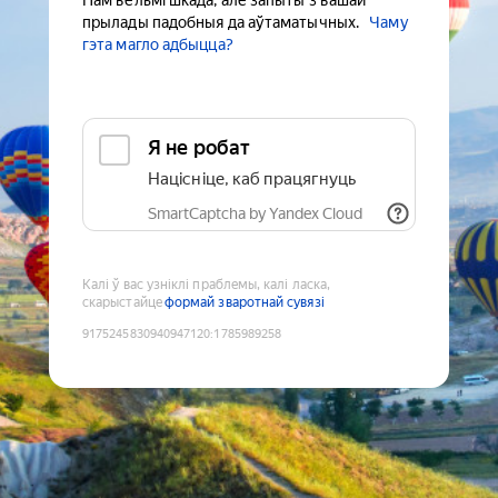
Нам вельмі шкада, але запыты з вашай
прылады падобныя да аўтаматычных.
Чаму
гэта магло адбыцца?
Я не робат
Націсніце, каб працягнуць
SmartCaptcha by Yandex Cloud
Калі ў вас узніклі праблемы, калі ласка,
скарыстайце
формай зваротнай сувязі
9175245830940947120
:
1785989258