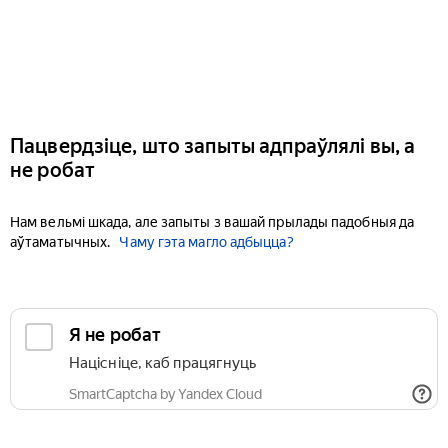
Пацвердзіце, што запыты адпраўлялі вы, а
не робат
Нам вельмі шкада, але запыты з вашай прылады падобныя да
аўтаматычных.
Чаму гэта магло адбыцца?
Я не робат
Націсніце, каб працягнуць
SmartCaptcha by Yandex Cloud