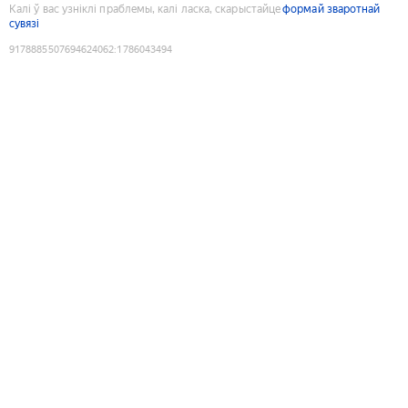
Калі ў вас узніклі праблемы, калі ласка, скарыстайце
формай зваротнай
сувязі
9178885507694624062
:
1786043494