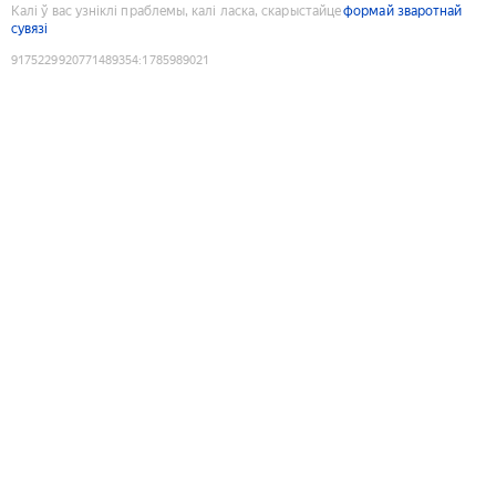
Калі ў вас узніклі праблемы, калі ласка, скарыстайце
формай зваротнай
сувязі
9175229920771489354
:
1785989021