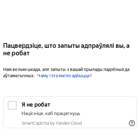
Пацвердзіце, што запыты адпраўлялі вы, а
не робат
Нам вельмі шкада, але запыты з вашай прылады падобныя да
аўтаматычных.
Чаму гэта магло адбыцца?
Я не робат
Націсніце, каб працягнуць
SmartCaptcha by Yandex Cloud