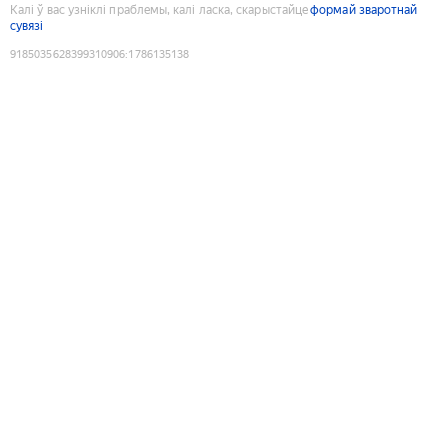
Калі ў вас узніклі праблемы, калі ласка, скарыстайце
формай зваротнай
сувязі
9185035628399310906
:
1786135138