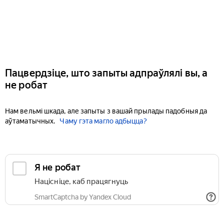
Пацвердзіце, што запыты адпраўлялі вы, а
не робат
Нам вельмі шкада, але запыты з вашай прылады падобныя да
аўтаматычных.
Чаму гэта магло адбыцца?
Я не робат
Націсніце, каб працягнуць
SmartCaptcha by Yandex Cloud