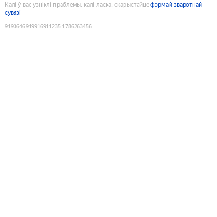
Калі ў вас узніклі праблемы, калі ласка, скарыстайце
формай зваротнай
сувязі
9193646919916911235
:
1786263456