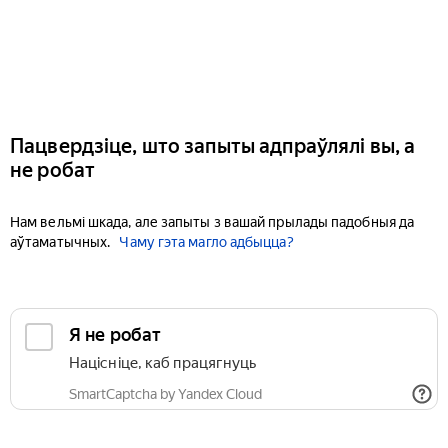
Пацвердзіце, што запыты адпраўлялі вы, а
не робат
Нам вельмі шкада, але запыты з вашай прылады падобныя да
аўтаматычных.
Чаму гэта магло адбыцца?
Я не робат
Націсніце, каб працягнуць
SmartCaptcha by Yandex Cloud