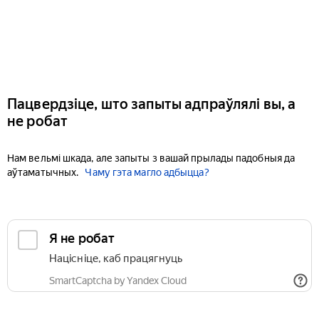
Пацвердзіце, што запыты адпраўлялі вы, а
не робат
Нам вельмі шкада, але запыты з вашай прылады падобныя да
аўтаматычных.
Чаму гэта магло адбыцца?
Я не робат
Націсніце, каб працягнуць
SmartCaptcha by Yandex Cloud