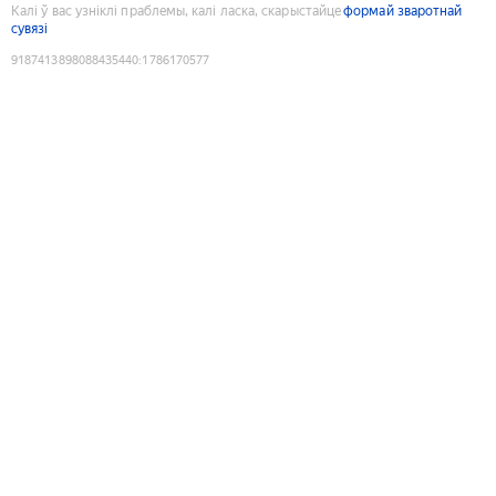
Калі ў вас узніклі праблемы, калі ласка, скарыстайце
формай зваротнай
сувязі
9187413898088435440
:
1786170577