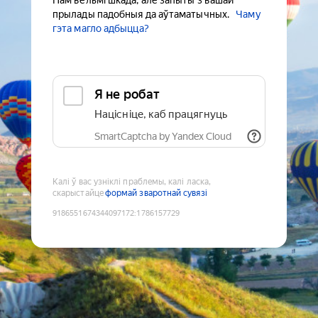
Нам вельмі шкада, але запыты з вашай
прылады падобныя да аўтаматычных.
Чаму
гэта магло адбыцца?
Я не робат
Націсніце, каб працягнуць
SmartCaptcha by Yandex Cloud
Калі ў вас узніклі праблемы, калі ласка,
скарыстайце
формай зваротнай сувязі
9186551674344097172
:
1786157729