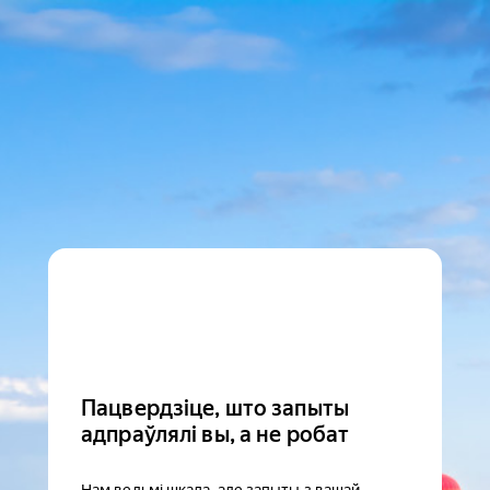
Пацвердзіце, што запыты
адпраўлялі вы, а не робат