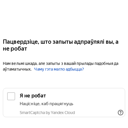
Пацвердзіце, што запыты адпраўлялі вы, а
не робат
Нам вельмі шкада, але запыты з вашай прылады падобныя да
аўтаматычных.
Чаму гэта магло адбыцца?
Я не робат
Націсніце, каб працягнуць
SmartCaptcha by Yandex Cloud