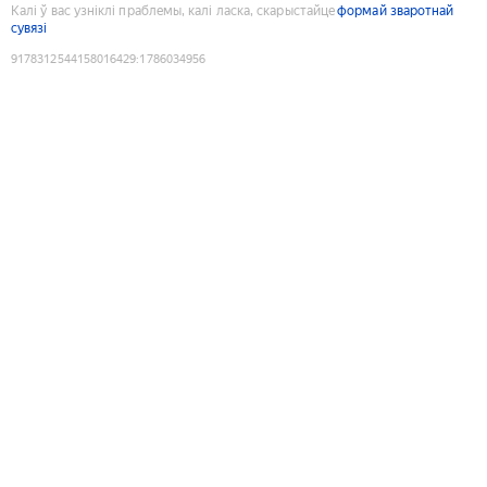
Калі ў вас узніклі праблемы, калі ласка, скарыстайце
формай зваротнай
сувязі
9178312544158016429
:
1786034956