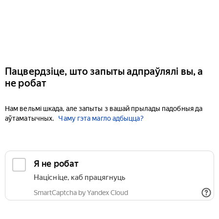
Пацвердзіце, што запыты адпраўлялі вы, а
не робат
Нам вельмі шкада, але запыты з вашай прылады падобныя да
аўтаматычных.
Чаму гэта магло адбыцца?
Я не робат
Націсніце, каб працягнуць
SmartCaptcha by Yandex Cloud