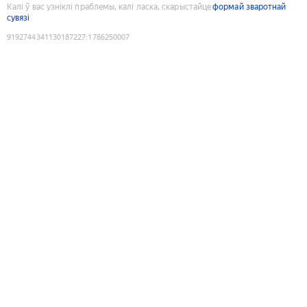
Калі ў вас узніклі праблемы, калі ласка, скарыстайце
формай зваротнай
сувязі
9192744341130187227
:
1786250007