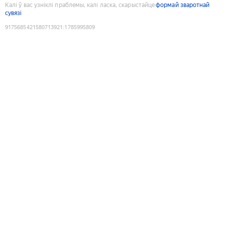
Калі ў вас узніклі праблемы, калі ласка, скарыстайце
формай зваротнай
сувязі
9175685421580713921
:
1785995809