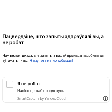
Пацвердзіце, што запыты адпраўлялі вы, а
не робат
Нам вельмі шкада, але запыты з вашай прылады падобныя да
аўтаматычных.
Чаму гэта магло адбыцца?
Я не робат
Націсніце, каб працягнуць
SmartCaptcha by Yandex Cloud