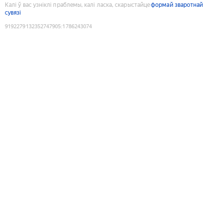
Калі ў вас узніклі праблемы, калі ласка, скарыстайце
формай зваротнай
сувязі
9192279132352747905
:
1786243074