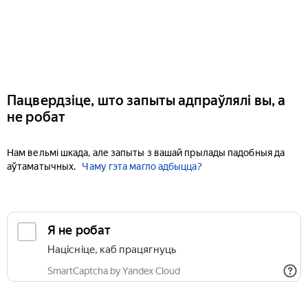
Пацвердзіце, што запыты адпраўлялі вы, а
не робат
Нам вельмі шкада, але запыты з вашай прылады падобныя да
аўтаматычных.
Чаму гэта магло адбыцца?
Я не робат
Націсніце, каб працягнуць
SmartCaptcha by Yandex Cloud