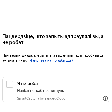
Пацвердзіце, што запыты адпраўлялі вы, а
не робат
Нам вельмі шкада, але запыты з вашай прылады падобныя да
аўтаматычных.
Чаму гэта магло адбыцца?
Я не робат
Націсніце, каб працягнуць
SmartCaptcha by Yandex Cloud