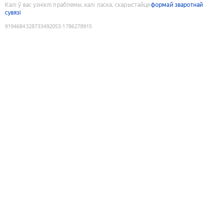
Калі ў вас узніклі праблемы, калі ласка, скарыстайце
формай зваротнай
сувязі
9194684328733492053
:
1786278915