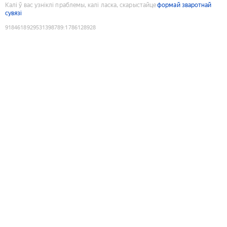
Калі ў вас узніклі праблемы, калі ласка, скарыстайце
формай зваротнай
сувязі
9184618929531398789
:
1786128928