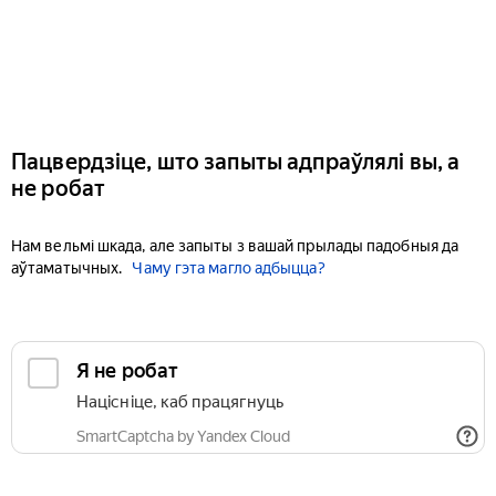
Пацвердзіце, што запыты адпраўлялі вы, а
не робат
Нам вельмі шкада, але запыты з вашай прылады падобныя да
аўтаматычных.
Чаму гэта магло адбыцца?
Я не робат
Націсніце, каб працягнуць
SmartCaptcha by Yandex Cloud