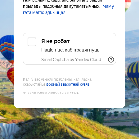
Нам вельмі шкада, але запыты з вашай
прылады падобныя да аўтаматычных.
Чаму
гэта магло адбыцца?
Я не робат
Націсніце, каб працягнуць
SmartCaptcha by Yandex Cloud
Калі ў вас узніклі праблемы, калі ласка,
скарыстайце
формай зваротнай сувязі
9180890758801798055
:
1786073374