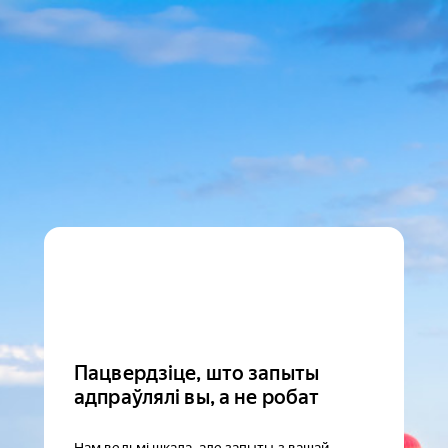
Пацвердзіце, што запыты
адпраўлялі вы, а не робат