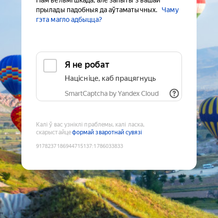
Нам вельмі шкада, але запыты з вашай
прылады падобныя да аўтаматычных.
Чаму
гэта магло адбыцца?
Я не робат
Націсніце, каб працягнуць
SmartCaptcha by Yandex Cloud
Калі ў вас узніклі праблемы, калі ласка,
скарыстайце
формай зваротнай сувязі
9178237186944715137
:
1786033833