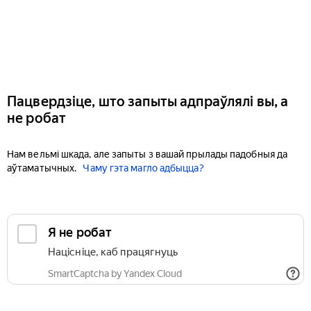
Пацвердзіце, што запыты адпраўлялі вы, а
не робат
Нам вельмі шкада, але запыты з вашай прылады падобныя да
аўтаматычных.
Чаму гэта магло адбыцца?
Я не робат
Націсніце, каб працягнуць
SmartCaptcha by Yandex Cloud