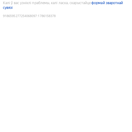
Калі ў вас узніклі праблемы, калі ласка, скарыстайце
формай зваротнай
сувязі
9186595277254068097
:
1786158378