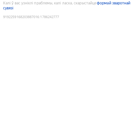
Калі ў вас узніклі праблемы, калі ласка, скарыстайце
формай зваротнай
сувязі
9192259168203887016
:
1786242777