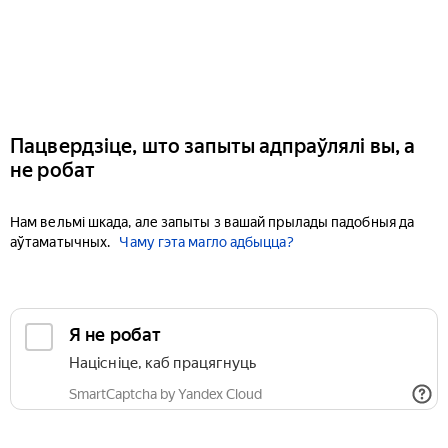
Пацвердзіце, што запыты адпраўлялі вы, а
не робат
Нам вельмі шкада, але запыты з вашай прылады падобныя да
аўтаматычных.
Чаму гэта магло адбыцца?
Я не робат
Націсніце, каб працягнуць
SmartCaptcha by Yandex Cloud