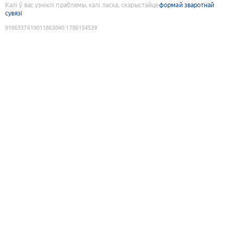
Калі ў вас узніклі праблемы, калі ласка, скарыстайце
формай зваротнай
сувязі
9186337619011863040
:
1786154539