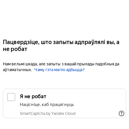
Пацвердзіце, што запыты адпраўлялі вы, а
не робат
Нам вельмі шкада, але запыты з вашай прылады падобныя да
аўтаматычных.
Чаму гэта магло адбыцца?
Я не робат
Націсніце, каб працягнуць
SmartCaptcha by Yandex Cloud