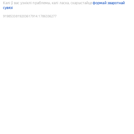
Калі ў вас узніклі праблемы, калі ласка, скарыстайце
формай зваротнай
сувязі
9198533819203617914
:
1786336277