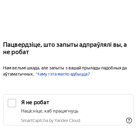
Пацвердзіце, што запыты адпраўлялі вы, а
не робат
Нам вельмі шкада, але запыты з вашай прылады падобныя да
аўтаматычных.
Чаму гэта магло адбыцца?
Я не робат
Націсніце, каб працягнуць
SmartCaptcha by Yandex Cloud