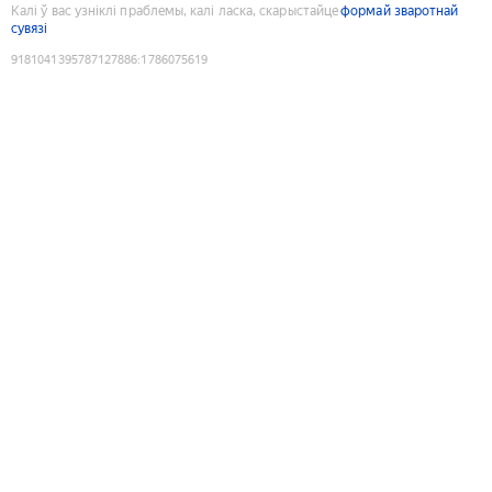
Калі ў вас узніклі праблемы, калі ласка, скарыстайце
формай зваротнай
сувязі
9181041395787127886
:
1786075619