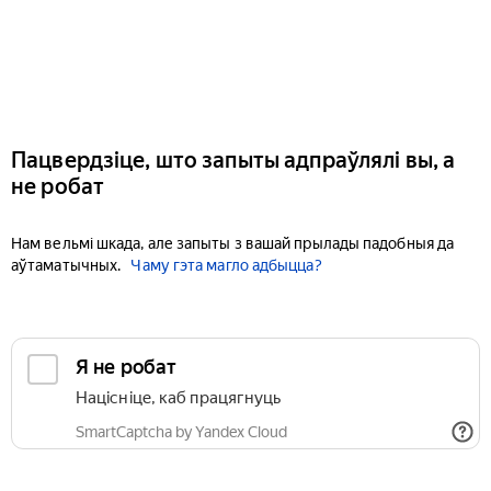
Пацвердзіце, што запыты адпраўлялі вы, а
не робат
Нам вельмі шкада, але запыты з вашай прылады падобныя да
аўтаматычных.
Чаму гэта магло адбыцца?
Я не робат
Націсніце, каб працягнуць
SmartCaptcha by Yandex Cloud